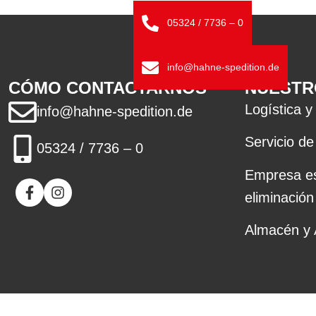
05324 / 7736 – 0
info@hahne-spedition.de
CÓMO CONTACTARNOS
NUESTR
Logística y
info@hahne-spedition.de
Servicio d
05324 / 7736 – 0
Empresa es
eliminación
Almacén y 