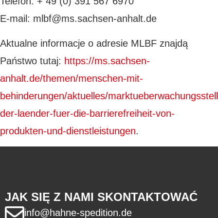
Telefon: + 49 (0) 391 567 6970
E-mail: mlbf@ms.sachsen-anhalt.de
Aktualne informacje o adresie MLBF znajdą
Państwo tutaj:
https://ms.sachsen-
anhalt.de/themen/menschen-mit-
behinderungen/aktuelles/marktueberwachungsstell
der-laender-fuer-die-barrierefreiheit-von-
produkten-und-dienstleistungen
.
JAK SIĘ Z NAMI SKONTAKTOWAĆ
info@hahne-spedition.de